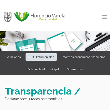
Licitaciones
DDJJ Patrimoniales
Informes económicos financieros
Boletín oficial municipal
Ordenanzas
Transparencia /
Declaraciones juradas patrimoniales