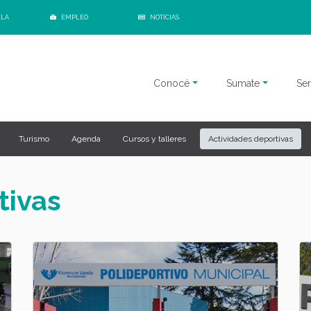
ELA
EMPLEO
NOTICIAS
Conocé
Sumate
Ser
Turismo
Agenda
Cursos y talleres
Actividades deportivas
tivas