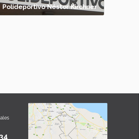
Polideportivo Néstor Kirchner
ales
34