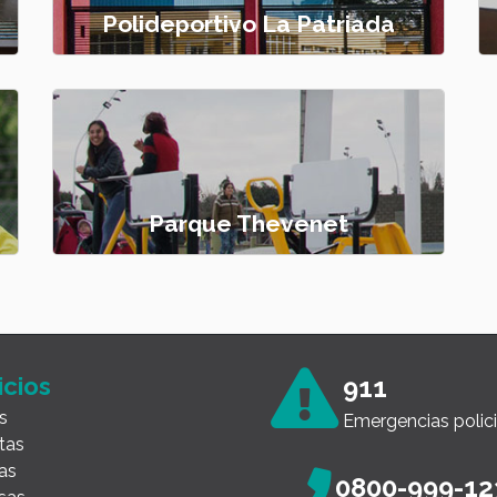
Polideportivo La Patriada
Parque Thevenet
icios
911
s
Emergencias polici
tas
as
0800-999-12