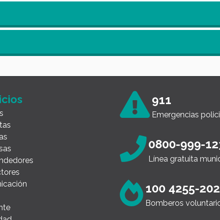
icios
911
s
Emergencias polici
tas
as
0800-999-12
sas
Línea gratuita muni
ndedores
tores
icación
100 4255-20
Bomberos voluntari
nte
dad