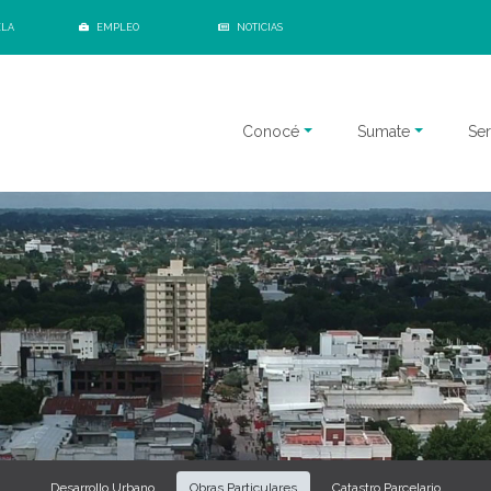
ELA
EMPLEO
NOTICIAS
Conocé
Sumate
Ser
Desarrollo Urbano
Obras Particulares
Catastro Parcelario