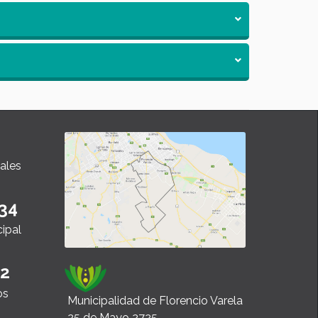
ales
34
cipal
22
os
Municipalidad de Florencio Varela
25 de Mayo 2725