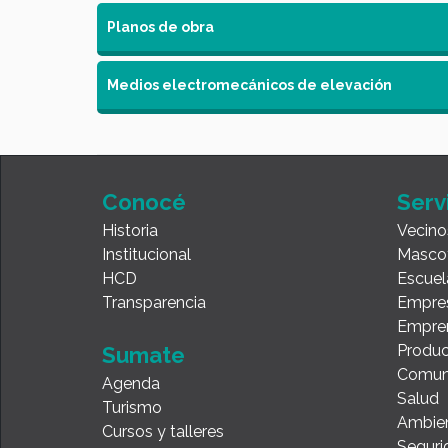
Planos de obra
Medios electromecánicos de elevación
Conocé
Serv
Historia
Vecino
Institucional
Masco
HCD
Escuel
Transparencia
Empre
Empre
Produc
Sumate
Comun
Agenda
Salud
Turismo
Ambie
Cursos y talleres
Seguri